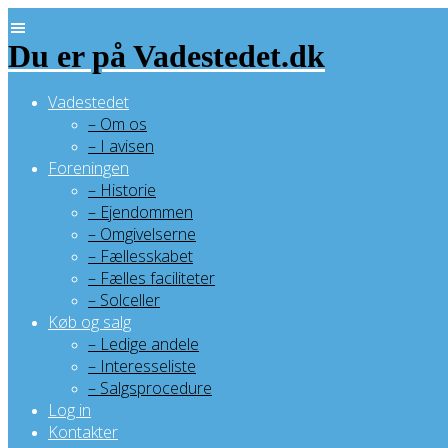
Skip
to
Du er på Vadestedet.dk
content
Vadestedet
– Om os
– I avisen
Foreningen
– Historie
– Ejendommen
– Omgivelserne
– Fællesskabet
– Fælles faciliteter
– Solceller
Køb og salg
– Ledige andele
– Interesseliste
– Salgsprocedure
Log in
Kontakter