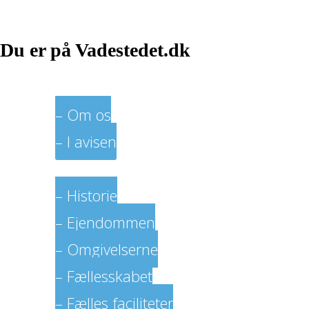
Du er på Vadestedet.dk
Vadestedet
– Om os
– I avisen
Foreningen
– Historie
– Ejendommen
– Omgivelserne
– Fællesskabet
– Fælles faciliteter