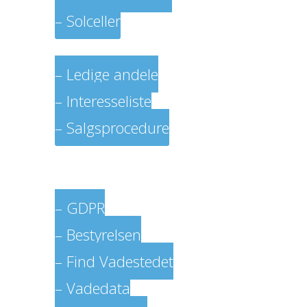
– Solceller
Køb og salg
– Ledige andele
– Interesseliste
– Salgsprocedure
Log in
Kontakter
– GDPR
– Bestyrelsen
– Find Vadestedet
– Vadedata