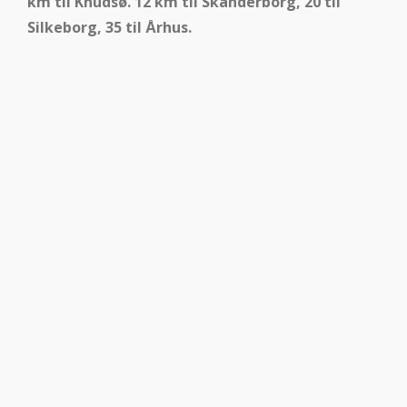
km til Knudsø. 12 km til Skanderborg, 20 til
Silkeborg, 35 til Århus.