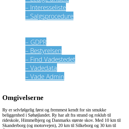
– Interesseliste
– Salgsprocedure
Log in
Kontakter
– GDPR
– Bestyrelsen
– Find Vadestedet
– Vadedata
– Vade Admin
Omgivelserne
Ry er selvfølgelig først og fremmest kendt for sin smukke
beliggenhed i Søhøjlandet. Ry har alt fra strand og roklub til
rideskole, Himmelbjerg og Danmarks største skov. Med 10 km til
Skanderborg (og motorvejen), 20 km til Silkeborg og 30 km til